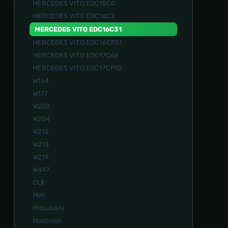
MERCEDES VITO EDC15C0
MERCEDES VITO EDC16C2
MERCEDES VITO EDC16C31
MERCEDES VITO EDC16СР31
MERCEDES VITO EDC17C66
MERCEDES VITO EDC17CP10
W164
W177
W203
W204
W212
W213
W219
W447
СLK
Mini
Mitsubishi
Moscvich