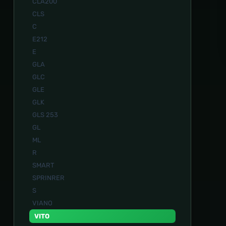
CLA200
CLS
C
E212
E
GLA
GLC
GLE
GLK
GLS 253
GL
ML
R
SMART
SPRINRER
S
VIANO
VITO