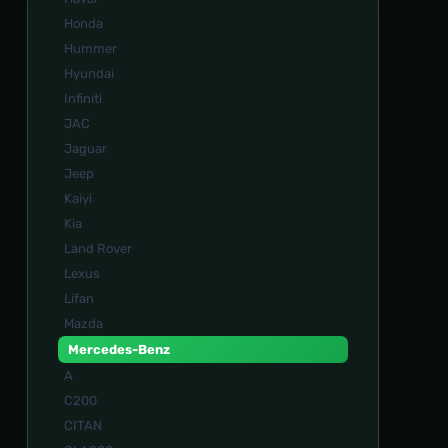
Honda
Hummer
Hyundai
Infiniti
JAC
Jaguar
Jeep
Kaiyi
Kia
Land Rover
Lexus
Lifan
Mazda
Mercedes-Benz
A
C200
CITAN