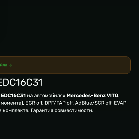
айла →
EDC16C31
 EDC16C31
на автомобилях
Mercedes-Benz VITO
.
омента), EGR off, DPF/FAP off, AdBlue/SCR off, EVAP
 в комплекте. Гарантия совместимости.