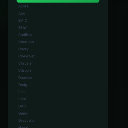
Acura
Audi
BAIC
BMW
Cadillac
Changan
Chery
Chevrolet
Chrysler
Citroen
Daewoo
Dodge
Fiat
Ford
GAC
Geely
Great Wall
Haval