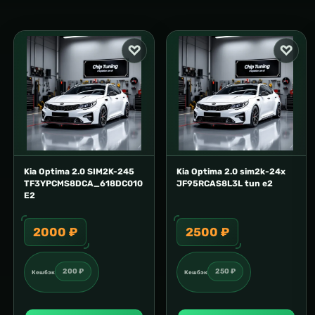
Kia Optima 2.0 SIM2K-245
Kia Optima 2.0 sim2k-24x
TF3YPCMS8DCA_618DC010
JF95RCAS8L3L tun e2
E2
2000 ₽
2500 ₽
200 ₽
250 ₽
Кешбэк
Кешбэк