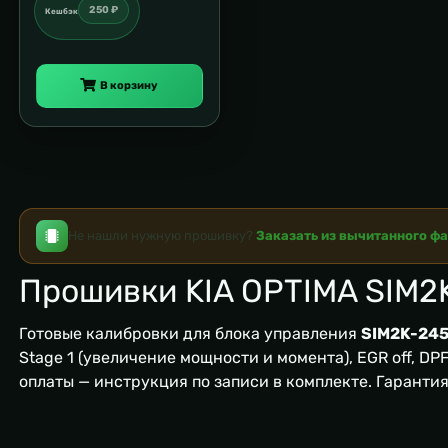
250 ₽
Кешбэк
В корзину
Не нашли нужную прошивку?
Заказать из вычитанного ф
Прошивки KIA OPTIMA SIM2
Готовые калибровки для блока управления
SIM2K-24
Stage 1 (увеличение мощности и момента), EGR off, DPF/
оплаты — инструкция по записи в комплекте. Гаранти