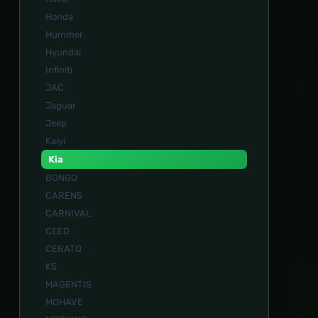
Honda
Hummer
Hyundai
Infiniti
JAC
Jaguar
Jeep
Kaiyi
Kia
BONGO
CARENS
CARNIVAL
CEED
CERATO
K5
MAGENTIS
MOHAVE