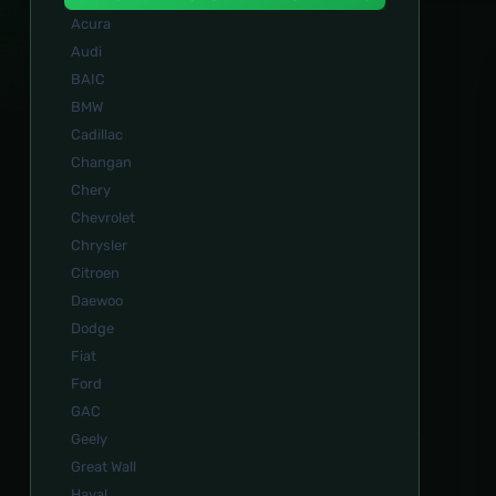
Acura
Audi
BAIC
BMW
Cadillac
Changan
Chery
Chevrolet
Chrysler
Citroen
Daewoo
Dodge
Fiat
Ford
GAC
Geely
Great Wall
Haval