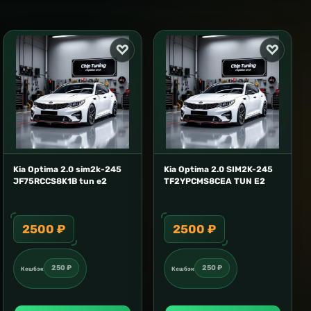
Kia Optima 2.0 sim2k-245
Kia Optima 2.0 SIM2K-245
JF75RCCS8K1B tun е2
TF2YPCMS8CEA TUN E2
2500 ₽
2500 ₽
250 ₽
250 ₽
Кешбэк
Кешбэк