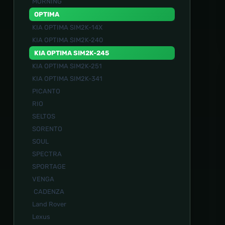
MORNING
OPTIMA
KIA OPTIMA SIM2K-14X
KIA OPTIMA SIM2K-240
KIA OPTIMA SIM2K-245
KIA OPTIMA SIM2K-251
KIA OPTIMA SIM2K-341
PICANTO
RIO
SELTOS
SORENTO
SOUL
SPECTRA
SPORTAGE
VENGA
CADENZA
Land Rover
Lexus