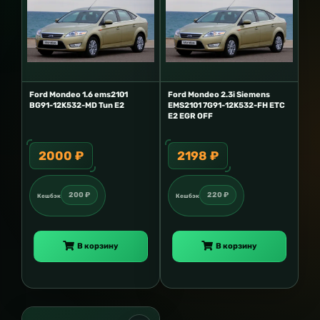
Ford Mondeo 1.6 ems2101
Ford Mondeo 2.3i Siemens
BG91-12K532-MD Tun E2
EMS2101 7G91-12K532-FH ETC
E2 EGR OFF
2000 ₽
2198 ₽
200 ₽
220 ₽
Кешбэк
Кешбэк
В корзину
В корзину