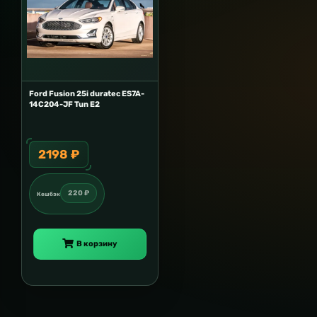
Ford Fusion 25i duratec ES7A-
14C204-JF Tun E2
2198 ₽
220 ₽
Кешбэк
В корзину