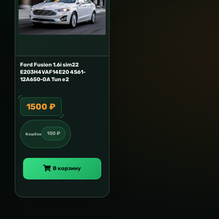
Ford Fusion 1.6i sim22
E203H4VAF14E20 4S61-
12A650-GA Tun e2
1500 ₽
150 ₽
Кешбэк
В корзину