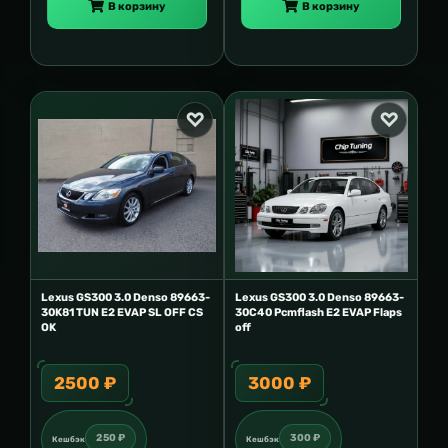
В корзину
В корзину
Lexus GS300 3.0 Denso 89663-
Lexus GS300 3.0 Denso 89663-
30K81 TUN E2 EVAP SL OFF CS
30C40 Pcmflash E2 EVAP Flaps
OK
off
2500 ₽
3000 ₽
250 ₽
300 ₽
Кешбэк
Кешбэк