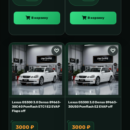
В корзину
В корзину
Lexus GS300 3.0 Denso 89663-
Lexus GS300 3.0 Denso 89663-
30C40 Pcmflash ETC1 E2 EVAP
30U50 Pcmflash E2 EVAP off
Flaps off
3000 ₽
3000 ₽