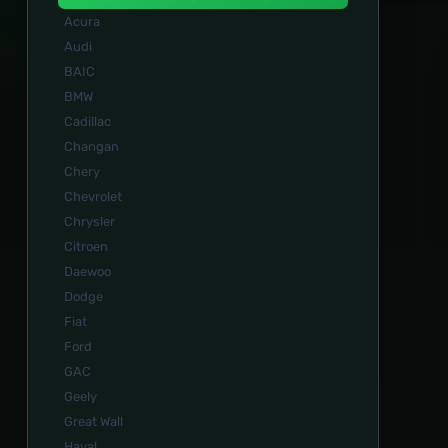
Acura
Audi
BAIC
BMW
Cadillac
Changan
Chery
Chevrolet
Chrysler
Citroen
Daewoo
Dodge
Fiat
Ford
GAC
Geely
Great Wall
Haval