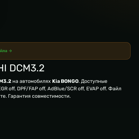
айла →
HI DCM3.2
M3.2
на автомобилях
Kia BONGO
. Доступные
R off, DPF/FAP off, AdBlue/SCR off, EVAP off. Файл
кте. Гарантия совместимости.