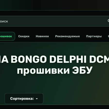
рошивок
Скидки
Новинки
Рекомендуемые
Партнеры
IA BONGO DELPHI DCM
прошивки ЭБУ
Сортировка:
Т