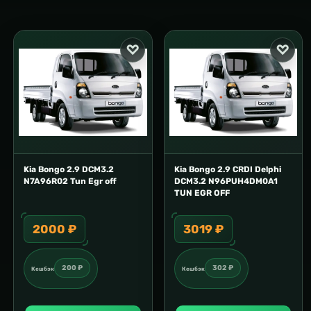
Kia Bongo 2.9 DCM3.2
Kia Bongo 2.9 CRDI Delphi
N7A96R02 Tun Egr off
DCM3.2 N96PUH4DM0A1
TUN EGR OFF
2000 ₽
3019 ₽
200 ₽
302 ₽
Кешбэк
Кешбэк