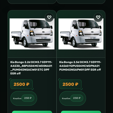
Kia Bongo 2.2d DCM3.7 039111-
Kia Bongo 2.5d DCM3.7 039111-
4A530_88PU504MCWD0NA01
4A560 92PU504MCWDPNA01
_PUM04DN5ACW01 ETC DPF
PUM04DN5APW01 DPF EGR off
EGR off
2500 ₽
2500 ₽
250 ₽
250 ₽
Кешбэк
Кешбэк