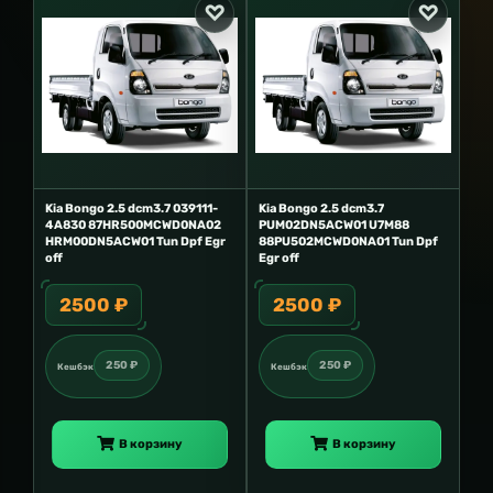
Kia Bongo 2.5 dcm3.7 039111-
Kia Bongo 2.5 dcm3.7
4A830 87HR500MCWD0NA02
PUM02DN5ACW01 U7M88
HRM00DN5ACW01 Tun Dpf Egr
88PU502MCWD0NA01 Tun Dpf
off
Egr off
2500 ₽
2500 ₽
250 ₽
250 ₽
Кешбэк
Кешбэк
В корзину
В корзину