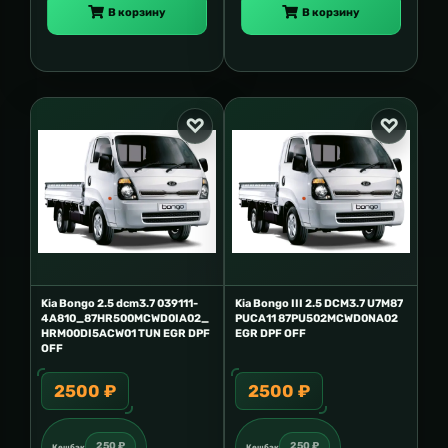
В корзину
В корзину
Kia Bongo 2.5 dcm3.7 039111-
Kia Bongo III 2.5 DCM3.7 U7M87
4A810_87HR500MCWD0IA02_
PUCA11 87PU502MCWD0NA02
HRM00DI5ACW01 TUN EGR DPF
EGR DPF OFF
OFF
2500 ₽
2500 ₽
250 ₽
250 ₽
Кешбэк
Кешбэк