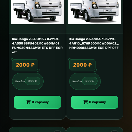
Kia Bongo 2.5 DCM3.7 039101-
Kia Bongo 2.5 dcm3.7 039111-
4A550 88PU402MCWG0NA01
4A810_87HR500MCWD0IA02_
PUM02GN4ACW01 ETC DPF EGR
HRM00DI5ACW01 EGR DPF OFF
off
2000 ₽
2000 ₽
200 ₽
200 ₽
Кешбэк
Кешбэк
В корзину
В корзину