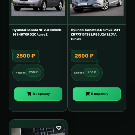
Hyundai Sonata NF 2.0 simk2k-
Hyundai Sonata 2.0 sim2k-241
141 N8T0RD2C tun e2
KR77315138 LF85U2AS2J1A
tun e2
2500 ₽
2500 ₽
250 ₽
250 ₽
Кешбэк
Кешбэк
В корзину
В корзину