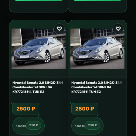
Hyundai Sonata 2.0 SIM2K-341
Hyundai Sonata 2.0 SIM2K-341
Combiloader YAD0RL0A
Combiloader YAD0ML0A
KR77215114 TUN E2
KR7721511 TUN E2
2500 ₽
2500 ₽
250 ₽
250 ₽
Кешбэк
Кешбэк