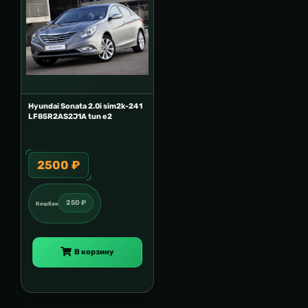
Hyundai Sonata 2.0i sim2k-241
LF85R2AS2J1A tun e2
2500 ₽
250 ₽
Кешбэк
В корзину