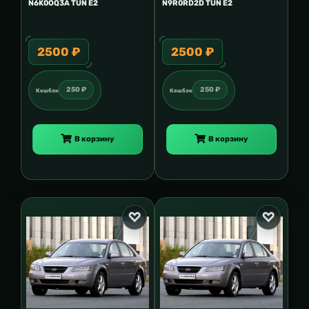
N6K0OQ3A TUN E2
N9R0RD2D TUN E2
2500 ₽
2500 ₽
250 ₽
250 ₽
Кешбэк
Кешбэк
В корзину
В корзину