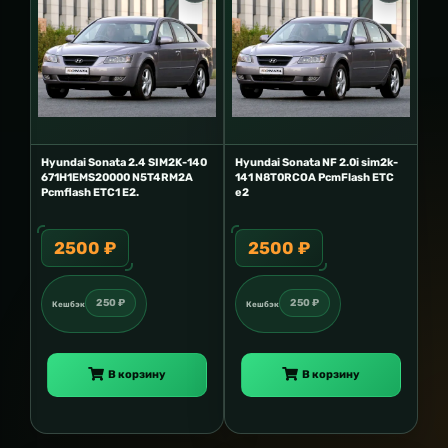
Hyundai Sonata 2.4 SIM2K-140
Hyundai Sonata NF 2.0i sim2k-
671H1EMS20000 N5T4RM2A
141 N8T0RCOA PcmFlash ETC
Pcmflash ETC1 E2.
e2
2500 ₽
2500 ₽
250 ₽
250 ₽
Кешбэк
Кешбэк
В корзину
В корзину