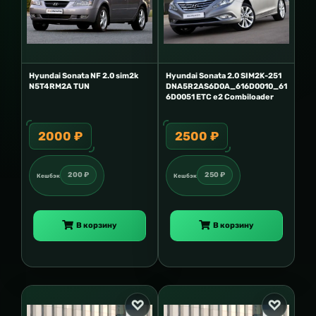
Hyundai Sonata NF 2.0 sim2k
Hyundai Sonata 2.0 SIM2K-251
N5T4RM2A TUN
DNA5R2AS6D0A_616D0010_61
6D0051 ETC e2 Combiloader
2000 ₽
2500 ₽
200 ₽
250 ₽
Кешбэк
Кешбэк
В корзину
В корзину