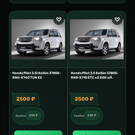
Honda Pilot 3.5i Keihin 37805-
Honda Pilot 3.5 Keihin 37805-
RN0-X740 TUN E2
RN0-X710 ETC e2 EGR off.
2500 ₽
2500 ₽
250 ₽
250 ₽
Кешбэк
Кешбэк