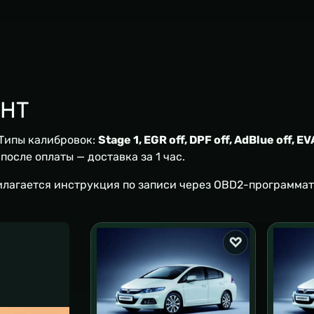
GHT
 Типы калибровок:
Stage 1, EGR off, DPF off, AdBlue off, EV
осле оплаты — доставка за 1 час.
илагается инструкция по записи через OBD2-программат