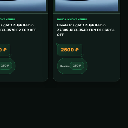
GHT KEIHIN
HONDA INSIGHT KEIHIN
sight 1.3Hyb Keihin
Honda Insight 1.3Hyb Keihin
BJ-J570 E2 EGR OFF
37805-RBJ-J540 TUN E2 EGR SL
OFF
0 ₽
2500 ₽
250 ₽
250 ₽
Кешбэк