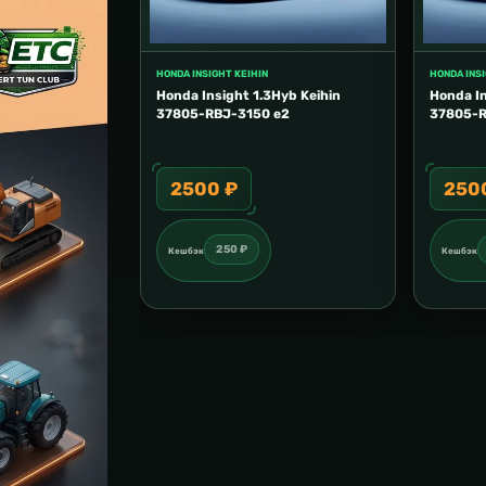
HONDA INSIGHT KEIHIN
HONDA INSI
Honda Insight 1.3Hyb Keihin
Honda In
37805-RBJ-3150 e2
37805-R
2500 ₽
250
250 ₽
Кешбэк
Кешбэк