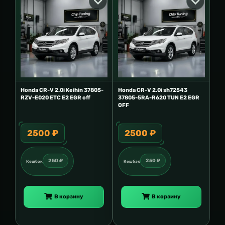
Honda CR-V 2.0i Keihin 37805-
Honda CR-V 2.0i sh72543
RZV-E020 ETC E2 EGR off
37805-5RA-R620 TUN E2 EGR
OFF
2500 ₽
2500 ₽
250 ₽
250 ₽
Кешбэк
Кешбэк
В корзину
В корзину