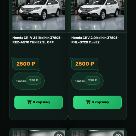
Honda CR-V 24i Keihin 37805-
Honda CRV 2.0 Keihin 37805-
REZ-A570 TUN E2 SL OFF
PNL-G720 Tun E2
2500 ₽
2500 ₽
250 ₽
250 ₽
Кешбэк
Кешбэк
В корзину
В корзину