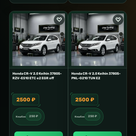
Honda CR-V 2.0 Keihin 37805-
Honda CR-V 2.0 Keihin 37805-
RZV-E510 ETC e2 EGR off
PNL-G210 TUN E2
2500 ₽
2500 ₽
250 ₽
250 ₽
Кешбэк
Кешбэк