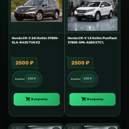
Honda CR-V 24i Keihin 37805-
Honda CR-V 1.5 Keihin Pcmflash
5LA-R420 TUN E2
37805-5PA-A850 ETC1.
2500 ₽
2500 ₽
250 ₽
250 ₽
Кешбэк
Кешбэк
В корзину
В корзину