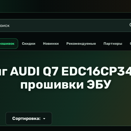
рошивок
Скидки
Новинки
Рекомендуемые
Партнеры
г AUDI Q7 EDC16CP34
прошивки ЭБУ
Сортировка:
Т