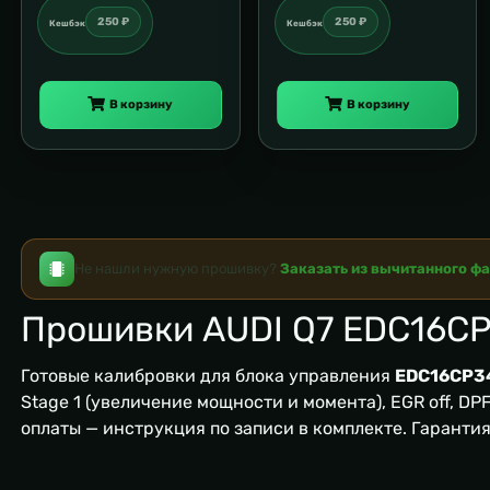
250 ₽
250 ₽
Кешбэк
Кешбэк
В корзину
В корзину
Не нашли нужную прошивку?
Заказать из вычитанного ф
Прошивки AUDI Q7 EDC16C
Готовые калибровки для блока управления
EDC16CP3
Stage 1 (увеличение мощности и момента), EGR off, DPF/
оплаты — инструкция по записи в комплекте. Гаранти