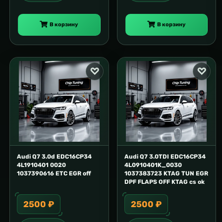
В корзину
В корзину
Audi Q7 3.0d EDC16CP34
Audi Q7 3.0TDI EDC16CP34
4L1910401 0020
4L0910401K_0030
1037390616 ETC EGR off
1037383723 KTAG TUN EGR
DPF FLAPS OFF KTAG cs ok
2500 ₽
2500 ₽