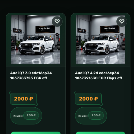
Audi Q7 3.0 edс16сp34
Audi Q7 4.2d edc16cp34
1037383723 EGR off
1037391530 EGR Flaps off
2000 ₽
2000 ₽
200 ₽
200 ₽
Кешбэк
Кешбэк