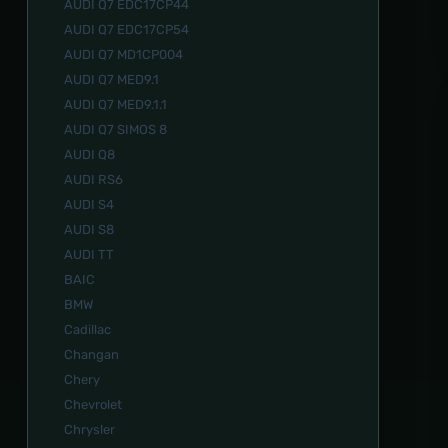
AUDI Q7 EDC17CP44
AUDI Q7 EDC17CP54
AUDI Q7 MD1CP004
AUDI Q7 MED9.1
AUDI Q7 MED9.1.1
AUDI Q7 SIMOS 8
AUDI Q8
AUDI RS6
AUDI S4
AUDI S8
AUDI TT
BAIC
BMW
Cadillac
Changan
Chery
Chevrolet
Chrysler