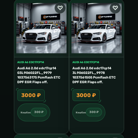
AUDI A6 EDC17CP14
AUDI A6 EDC17CP14
Audi A6 2.0d edc17cp14
Audi A6 2.0d edc17cp14
03L906022FL_9979
3L906022FL_9978
1037563175 Pcmflash ETC
1037561505 Pcmflash ETC
DPF EGR Flaps off.
DPF EGR Flaps off.
3000 ₽
3000 ₽
300 ₽
300 ₽
Кешбэк
Кешбэк