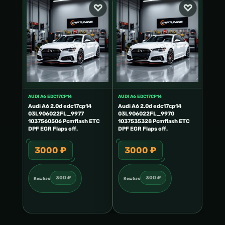
AUDI A6 EDC17CP14
AUDI A6 EDC17CP14
Audi A6 2.0d edc17cp14
Audi A6 2.0d edc17cp14
03L906022FL_9977
03L906022FL_9970
1037560506 Pcmflash ETC
1037535328 Pcmflash ETC
DPF EGR Flaps off.
DPF EGR Flaps off.
3000 ₽
3000 ₽
300 ₽
300 ₽
Кешбэк
Кешбэк