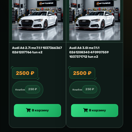
Audi A6 2.7i me7.1.1 1037366367
Audi A6 3.0i me7.1.1
0261207766 tun e2
0261208340 4F0907559
1037371712 tun e2
2500 ₽
2500 ₽
250 ₽
250 ₽
Кешбэк
Кешбэк
В корзину
В корзину