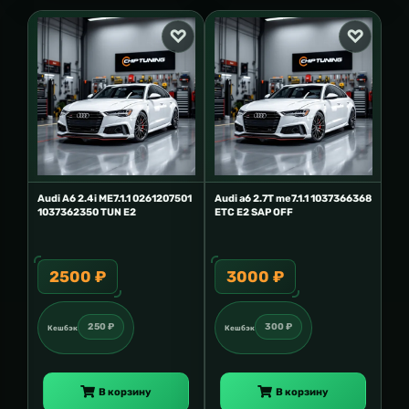
Audi A6 2.4i ME7.1.1 0261207501
Audi a6 2.7T me7.1.1 1037366368
1037362350 TUN E2
ETC E2 SAP OFF
2500 ₽
3000 ₽
250 ₽
300 ₽
Кешбэк
Кешбэк
В корзину
В корзину