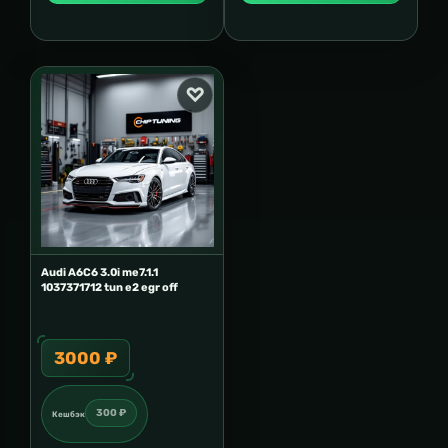
Audi A6C6 3.0i me7.1.1
1037371712 tun e2 egr off
3000 ₽
300 ₽
Кешбэк