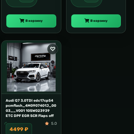
В корзину
В корзину
Audi Q7 3.0TDI edc17cp54
pcmflash_4M0907401J_00
03__V001 10SW023939
ETC DPF EGR SCR Flaps off
5.0
4499 ₽