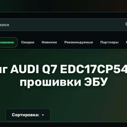
рошивок
Скидки
Новинки
Рекомендуемые
Партнеры
г AUDI Q7 EDC17CP54
прошивки ЭБУ
Сортировка:
Т