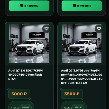
В корзину
В корзину
Audi Q7 3.0 EDC17CP54
Audi Q7 3.0TDI edc17cp54
4M0907401J Pcmflash
pcmflash_4M0907401J_00
ETC1.
01__V001 10SW008138 ETC
DPF EGR Flaps off
3000 ₽
3500 ₽
300 ₽
350 ₽
Кешбэк
Кешбэк