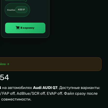
450 ₽
Кешбэк
В корзину
айла →
P54
4
на автомобилях
Audi AUDI Q7
. Доступные варианты:
FAP off, AdBlue/SCR off, EVAP off. Файл сразу после
я совместимости.