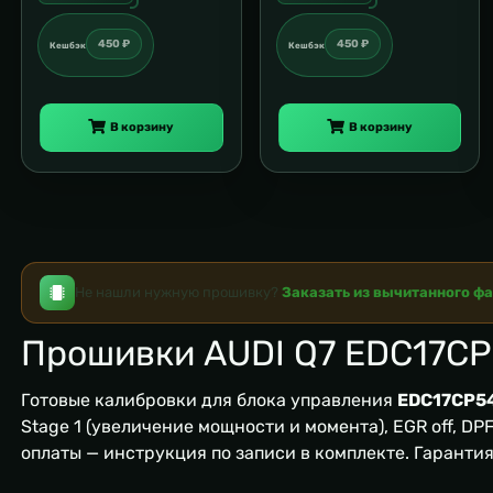
450 ₽
450 ₽
Кешбэк
Кешбэк
В корзину
В корзину
Не нашли нужную прошивку?
Заказать из вычитанного ф
Прошивки AUDI Q7 EDC17C
Готовые калибровки для блока управления
EDC17CP5
Stage 1 (увеличение мощности и момента), EGR off, DPF/
оплаты — инструкция по записи в комплекте. Гаранти