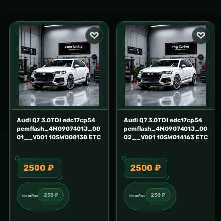
Audi Q7 3.0TDI edc17cp54
Audi Q7 3.0TDI edc17cp54
pcmflash_4M0907401J_00
pcmflash_4M0907401J_00
01__V001 10SW008138 ETC
02__V001 10SW014163 ETC
2500 ₽
2500 ₽
250 ₽
250 ₽
Кешбэк
Кешбэк