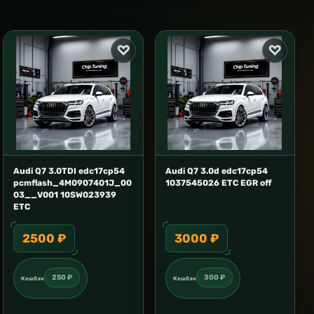
Audi Q7 3.0TDI edc17cp54
Audi Q7 3.0d edc17cp54
pcmflash_4M0907401J_00
1037545026 ETC EGR off
03__V001 10SW023939
ETC
2500 ₽
3000 ₽
250 ₽
300 ₽
Кешбэк
Кешбэк