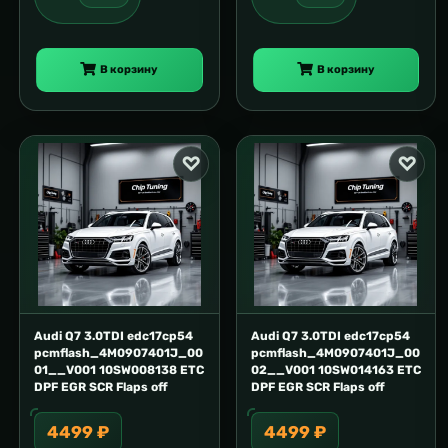
В корзину
В корзину
Audi Q7 3.0TDI edc17cp54
Audi Q7 3.0TDI edc17cp54
pcmflash_4M0907401J_00
pcmflash_4M0907401J_00
01__V001 10SW008138 ETC
02__V001 10SW014163 ETC
DPF EGR SCR Flaps off
DPF EGR SCR Flaps off
4499 ₽
4499 ₽