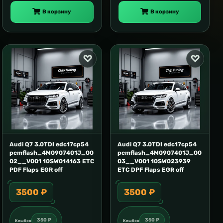
В корзину
В корзину
Audi Q7 3.0TDI edc17cp54
Audi Q7 3.0TDI edc17cp54
pcmflash_4M0907401J_00
pcmflash_4M0907401J_00
02__V001 10SW014163 ETC
03__V001 10SW023939
PDF Flaps EGR off
ETC DPF Flaps EGR off
3500 ₽
3500 ₽
350 ₽
350 ₽
Кешбэк
Кешбэк