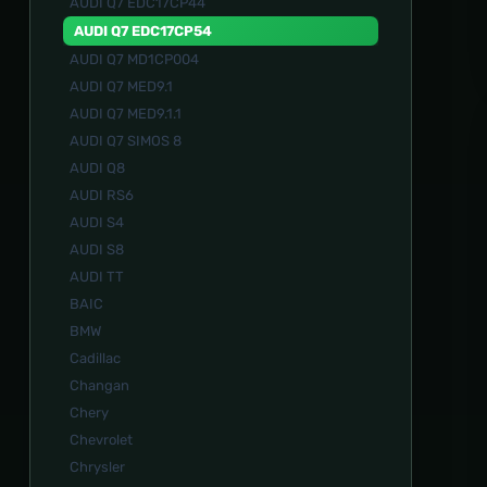
AUDI Q7 EDC17CP44
AUDI Q7 EDC17CP54
AUDI Q7 MD1CP004
AUDI Q7 MED9.1
AUDI Q7 MED9.1.1
AUDI Q7 SIMOS 8
AUDI Q8
AUDI RS6
AUDI S4
AUDI S8
AUDI TT
BAIC
BMW
Cadillac
Changan
Chery
Chevrolet
Chrysler