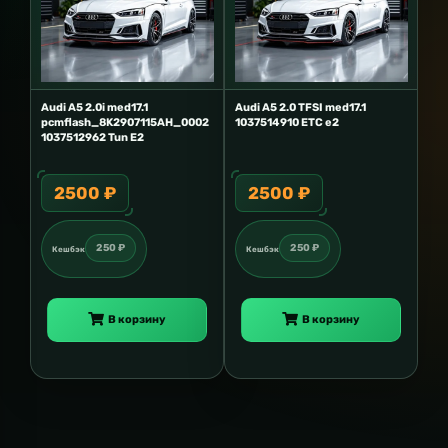
Audi A5 2.0i med17.1
Audi A5 2.0 TFSI med17.1
pcmflash_8K2907115AH_0002
1037514910 ETC e2
1037512962 Tun E2
2500 ₽
2500 ₽
250 ₽
250 ₽
Кешбэк
Кешбэк
В корзину
В корзину