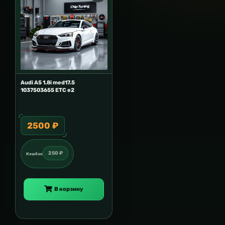
Audi A5 1.8i med17.5
1037503655 ETC e2
2500 ₽
250 ₽
Кешбэк
В корзину