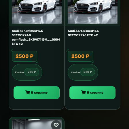
Audi a5 1.8t med17.5
Audi A5 1.8i med17.5
1037512948
1037512296 ETC e2
pcmflash_8K1907115M__0004
ETC e2
2500 ₽
2500 ₽
250 ₽
250 ₽
Кешбэк
Кешбэк
В корзину
В корзину