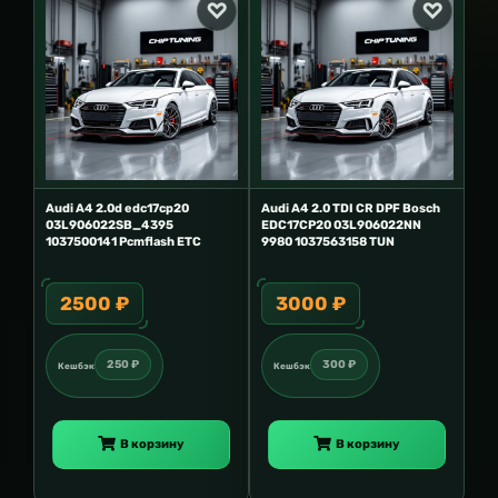
Audi A4 2.0d edc17cp20
Audi A4 2.0 TDI CR DPF Bosch
03L906022SB_4395
EDC17CP20 03L906022NN
1037500141 Pcmflash ETC
9980 1037563158 TUN
2500 ₽
3000 ₽
250 ₽
300 ₽
Кешбэк
Кешбэк
В корзину
В корзину