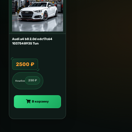
Audi a4 b8 2.0d edc17c64
1037548935 Tun
2500 ₽
250 ₽
Кешбэк
В корзину