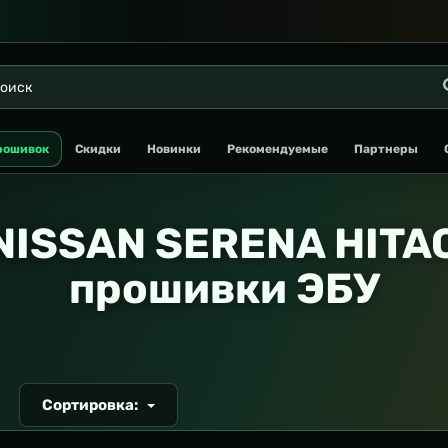
рошивок
Скидки
Новинки
Рекомендуемые
Партнеры
NISSAN SERENA HITAC
прошивки ЭБУ
Сортировка:
Т