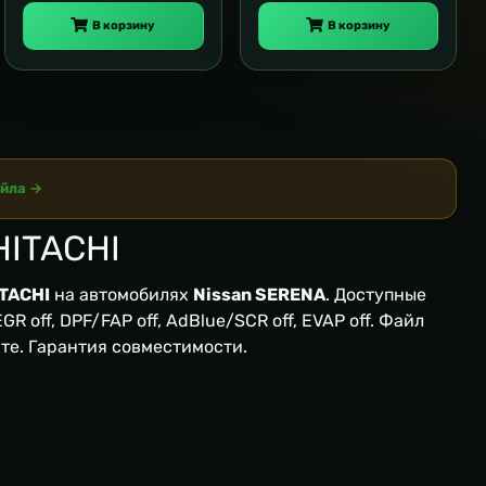
В корзину
В корзину
айла →
HITACHI
TACHI
на автомобилях
Nissan SERENA
. Доступные
R off, DPF/FAP off, AdBlue/SCR off, EVAP off. Файл
кте. Гарантия совместимости.