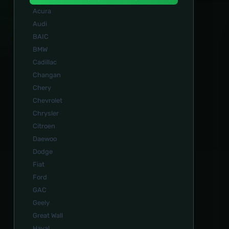
Acura
Audi
BAIC
BMW
Cadillac
Changan
Chery
Chevrolet
Chrysler
Citroen
Daewoo
Dodge
Fiat
Ford
GAC
Geely
Great Wall
Haval