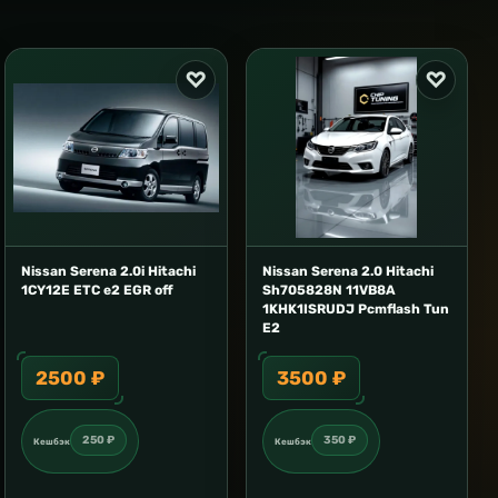
Nissan Serena 2.0i Hitachi
Nissan Serena 2.0 Hitachi
1CY12E ETC e2 EGR off
Sh705828N 11VB8A
1KHK1ISRUDJ Pcmflash Tun
E2
2500 ₽
3500 ₽
250 ₽
350 ₽
Кешбэк
Кешбэк