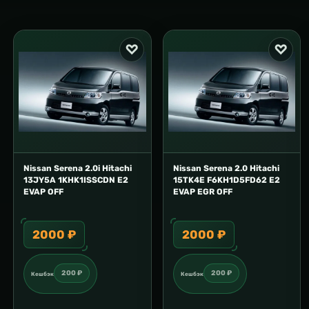
Nissan Serena 2.0i Hitachi
Nissan Serena 2.0 Hitachi
13JY5A 1KHK1ISSCDN E2
15TK4E F6KH1D5FD62 E2
EVAP OFF
EVAP EGR OFF
2000 ₽
2000 ₽
200 ₽
200 ₽
Кешбэк
Кешбэк