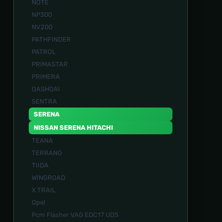
NOTE
NP300
NV200
PATHFINDER
PATROL
PRIMASTAR
PRIMERA
QASHQAI
SENTRA
SERENA
NISSAN SERENA HITACHI
TEANA
TERRANO
TIIDA
WINGROAD
X TRAIL
Opel
Pcm Flasher VAG EDC17 UDS