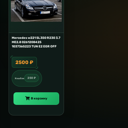
Mercedes w221 SL350 R230 3.7
ME2.8 0261208425
1037365223 TUN E2 EGR OFF
2500 ₽
250 ₽
Кешбэк
В корзину