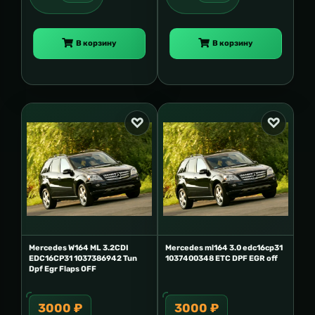
В корзину
В корзину
Mercedes W164 ML 3.2CDI
Mercedes ml164 3.0 edc16cp31
EDC16CP31 1037386942 Tun
1037400348 ETC DPF EGR off
Dpf Egr Flaps OFF
3000 ₽
3000 ₽