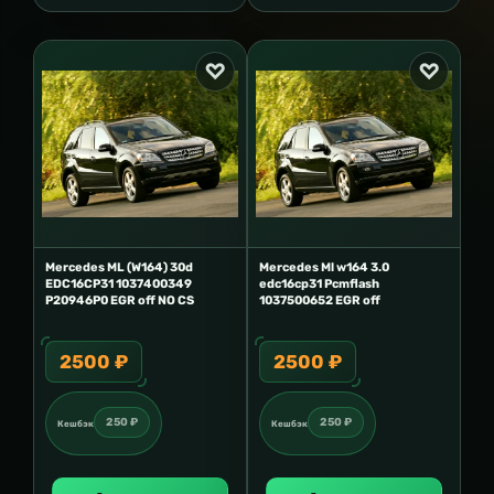
Mercedes ML (W164) 30d
Mercedes Ml w164 3.0
EDC16CP31 1037400349
edc16cp31 Pcmflash
P20946P0 EGR off NO CS
1037500652 EGR off
2500 ₽
2500 ₽
250 ₽
250 ₽
Кешбэк
Кешбэк