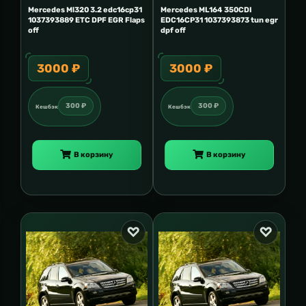
Mercedes Ml320 3.2 edc16cp31
Mercedes ML164 350CDI
1037393889 ETC DPF EGR Flaps
EDC16CP31 1037393873 tun egr
off
dpf off
3000 ₽
3000 ₽
300 ₽
300 ₽
Кешбэк
Кешбэк
В корзину
В корзину