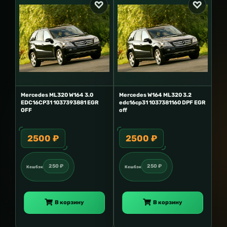
Mercedes ML320 W164 3.0
Mercedes W164 ML320 3.2
EDC16CP31 1037393881 EGR
edc16cp31 1037381160 DPF EGR
OFF
off
2500 ₽
2500 ₽
250 ₽
250 ₽
Кешбэк
Кешбэк
В корзину
В корзину