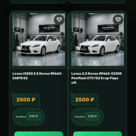
Lexus IS250 2.5 Denso 89663-
Lexus 2.5 Denso 89663-53305
53870 E2
Pcmflash ETC1 E2 Evap Flaps
off.
2500 ₽
2500 ₽
250 ₽
250 ₽
Кешбэк
Кешбэк