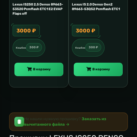
Lexus IS250 2.5 Denso 89663-
Lexus IS 2.0 Denso Gen2
53520 Pcmflash ETC1 E2 EVAP
89663-53Q52 Pcmflash ETC1
Flaps off
3000 ₽
3000 ₽
300 ₽
300 ₽
Кешбэк
Кешбэк
В корзину
В корзину
Не нашли нужную прошивку?
Заказать из
вычитанного файла →