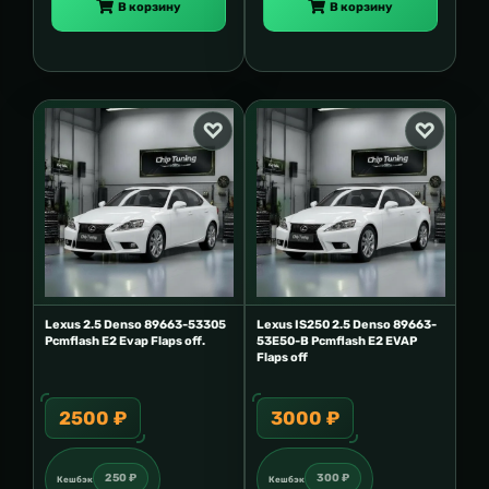
В корзину
В корзину
Lexus 2.5 Denso 89663-53305
Lexus IS250 2.5 Denso 89663-
Pcmflash E2 Evap Flaps off.
53E50-B Pcmflash E2 EVAP
Flaps off
2500 ₽
3000 ₽
250 ₽
300 ₽
Кешбэк
Кешбэк