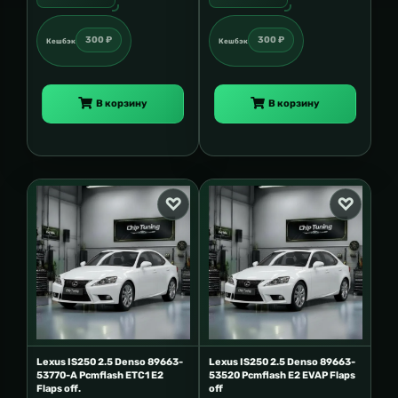
300 ₽
300 ₽
Кешбэк
Кешбэк
В корзину
В корзину
Lexus IS250 2.5 Denso 89663-
Lexus IS250 2.5 Denso 89663-
53770-A Pcmflash ETC1 E2
53520 Pcmflash E2 EVAP Flaps
Flaps off.
off