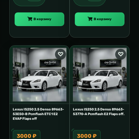
В корзину
В корзину
Lexus IS250 2.5 Denso 89663-
Lexus IS250 2.5 Denso 89663-
53E50-B Pcmflash ETC1 E2
53770-A Pcmflash E2 Flaps off.
EVAP Flaps off
3000 ₽
3000 ₽