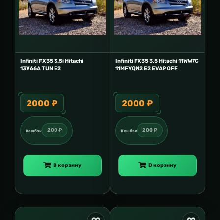
Infiniti FX35 3.5i Hitachi
Infiniti FX35 3.5 Hitachi 11WW7C
13V66A TUN E2
11MFYQN2 E2 EVAP OFF
2000 ₽
2000 ₽
200 ₽
200 ₽
Кешбэк
Кешбэк
В корзину
В корзину