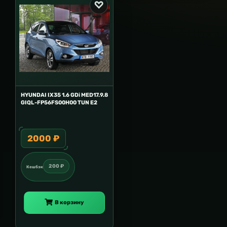
HYUNDAI IX35 1.6 GDi MED17.9.8
GIQL-FP56FS00H00 TUN E2
2000 ₽
200 ₽
Кешбэк
В корзину