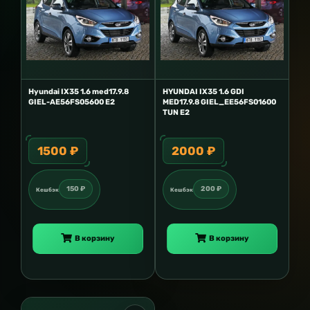
Hyundai IX35 1.6 med17.9.8
HYUNDAI IX35 1.6 GDI
GIEL-AE56FS05600 E2
MED17.9.8 GIEL_EE56FS01600
TUN E2
1500 ₽
2000 ₽
150 ₽
200 ₽
Кешбэк
Кешбэк
В корзину
В корзину