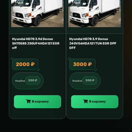
Hyundai HD78 3.9d Denso
Hyundai HD78 3.9 Denso
SH7058S J30UF4HDA121 EGR
J40VG6HDA121 TUN EGR DPF
off
OFF
2000 ₽
3000 ₽
200 ₽
300 ₽
Кешбэк
Кешбэк
В корзину
В корзину