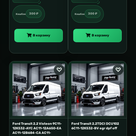
300 ₽
300 ₽
Кешбэк
Кешбэк
В корзину
В корзину
Ford Transit 2.2 Visteon 9C11-
Ford Transit 2.2TDCI DCU102
12K532-AYC AC11-12A650-EA
6C11-12K532-BV egr dpf off
AC11-12B684-CA AC11-