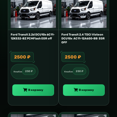
Ford Transit 2.2d DCU10x 6C11-
Ford Transit 2.4 TDCI Visteon
12K532-BZ PCMFlash EGR off
DCU10x AC11-12A650-BB EGR
OFF
2500 ₽
2500 ₽
250 ₽
250 ₽
Кешбэк
Кешбэк
В корзину
В корзину