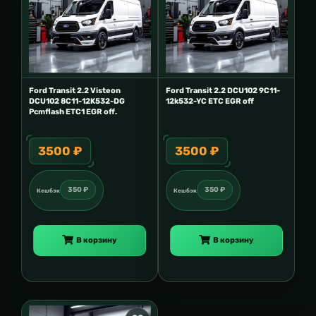
Ford Transit 2.2 Visteon
Ford Transit 2.2 DCU102 9C11-
DCU102 8C11-12K532-DG
12k532-YC ETC EGR off
Pcmflash ETC1 EGR off.
3500 ₽
3500 ₽
350 ₽
350 ₽
Кешбэк
Кешбэк
В корзину
В корзину