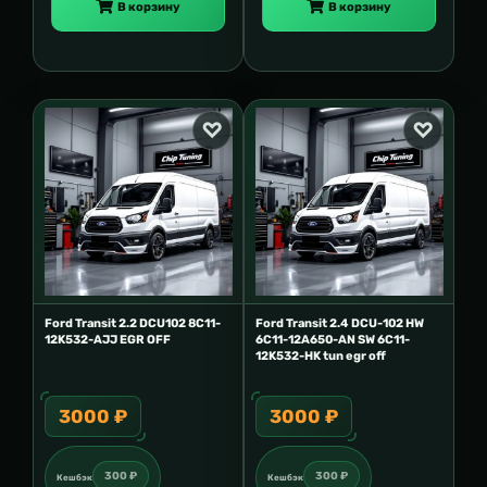
В корзину
В корзину
Ford Transit 2.2 DCU102 8C11-
Ford Transit 2.4 DCU-102 HW
12K532-AJJ EGR OFF
6C11-12A650-AN SW 6C11-
12K532-HK tun egr off
3000 ₽
3000 ₽
300 ₽
300 ₽
Кешбэк
Кешбэк