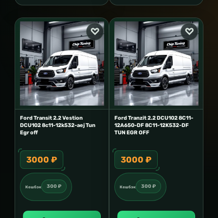
Ford Transit 2.2 Vestion
Ford Tranzit 2.2 DCU102 8C11-
DCU102 8c11-12k532-aej Tun
12A650-DF 8C11-12K532-DF
Egr off
TUN EGR OFF
3000 ₽
3000 ₽
300 ₽
300 ₽
Кешбэк
Кешбэк