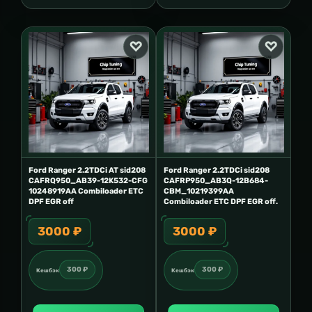
Ford Ranger 2.2TDCi AT sid208
Ford Ranger 2.2TDCi sid208
CAFRQ950_AB39-12K532-CFG
CAFRP950_AB3Q-12B684-
10248919AA Combiloader ETC
CBM_10219399AA
DPF EGR off
Combiloader ETC DPF EGR off.
3000 ₽
3000 ₽
300 ₽
300 ₽
Кешбэк
Кешбэк