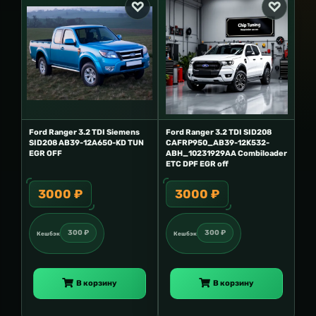
Ford Ranger 3.2 TDI Siemens
Ford Ranger 3.2 TDI SID208
SID208 AB39-12A650-KD TUN
CAFRP950_AB39-12K532-
EGR OFF
ABH_10231929AA Combiloader
ETC DPF EGR off
3000 ₽
3000 ₽
300 ₽
300 ₽
Кешбэк
Кешбэк
В корзину
В корзину