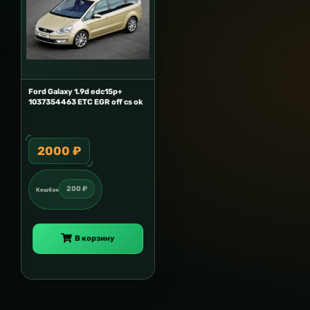
Ford Galaxy 1.9d edc15p+
1037354463 ETC EGR off cs ok
2000 ₽
200 ₽
Кешбэк
В корзину