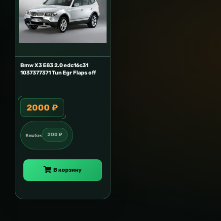
Bmw X3 E83 2.0 edc16c31
1037377371 Tun Egr Flaps off
2000 ₽
200 ₽
Кешбэк
В корзину