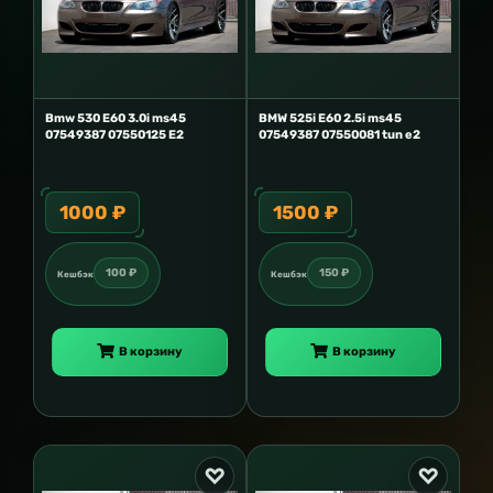
Bmw 530 E60 3.0i ms45
BMW 525i E60 2.5i ms45
07549387 07550125 E2
07549387 07550081 tun e2
1000 ₽
1500 ₽
100 ₽
150 ₽
Кешбэк
Кешбэк
В корзину
В корзину