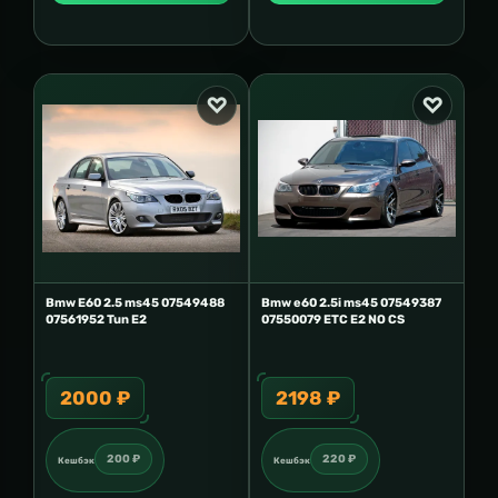
Bmw E60 2.5 ms45 07549488
Bmw e60 2.5i ms45 07549387
07561952 Tun E2
07550079 ETC E2 NO CS
2000 ₽
2198 ₽
200 ₽
220 ₽
Кешбэк
Кешбэк