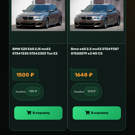
BMW 520 E60 2.0i ms45
Bmw e60 2.5 ms45 07549387
07541335 07542303 Tun E2
07550079 e2 NO CS
1500 ₽
1648 ₽
150 ₽
165 ₽
Кешбэк
Кешбэк
В корзину
В корзину