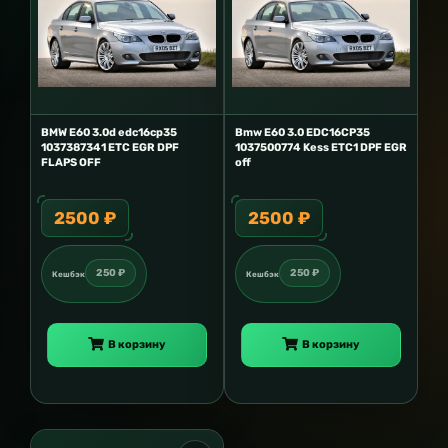
BMW E60 3.0d edc16cp35
Bmw E60 3.0 EDC16CP35
1037387341 ETC EGR DPF
1037500774 Kess ETC1 DPF EGR
FLAPS OFF
off
2500 ₽
2500 ₽
250 ₽
250 ₽
Кешбэк
Кешбэк
В корзину
В корзину