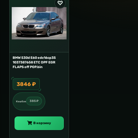
BMW 530d E60 edc16cp35
1037387658 ETC DPF EGR
FLAPS off POP.bin
3846 ₽
385 ₽
Кешбэк
В корзину