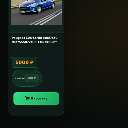
Peugeot 308 1.6HDI edc17c60
1037555072 DPF EGR SCR off
5000 ₽
500 ₽
Кешбэк
В корзину