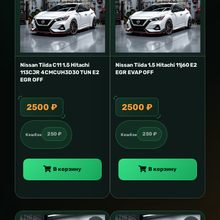
Nissan Tiida C11 1.5 Hitachi
Nissan Tiida 1.5 Hitachi 11j60 E2
113CJR 4CMCUH3D30 TUN E2
EGR EVAP OFF
EGR OFF
2500 ₽
2500 ₽
250 ₽
250 ₽
Кешбэк
Кешбэк
В корзину
В корзину