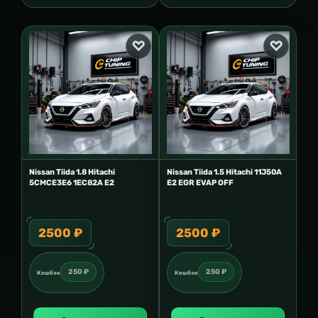
Nissan Tiida 1.8 Hitachi
Nissan Tiida 1.5 Hitachi 11J50A
5CMCE3E6 1EC82A E2
E2 EGR EVAP OFF
2500 ₽
2500 ₽
250 ₽
250 ₽
Кешбэк
Кешбэк