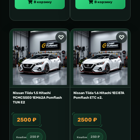
В корзину
В корзину
Nissan Tiida 1.5 Hitachi
Nissan Tiida 1.6 Hitachi 1EC87A
9CMCS5E0 1EM62A Pcmflash
Pcmflash ETC e2.
TUN E2
2500 ₽
2500 ₽
250 ₽
250 ₽
Кешбэк
Кешбэк