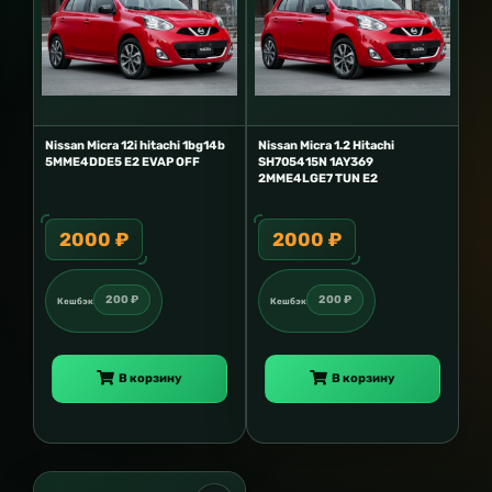
Nissan Micra 12i hitachi 1bg14b
Nissan Micra 1.2 Hitachi
5MME4DDE5 E2 EVAP OFF
SH705415N 1AY369
2MME4LGE7 TUN E2
2000 ₽
2000 ₽
200 ₽
200 ₽
Кешбэк
Кешбэк
В корзину
В корзину