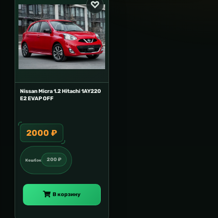
Nissan Micra 1.2 Hitachi 1AY220
E2 EVAP OFF
2000 ₽
200 ₽
Кешбэк
В корзину