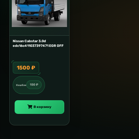
Nissan Cabstar 3.0d
edc16c411037397471 EGR OFF
1500 ₽
150 ₽
Кешбэк
В корзину