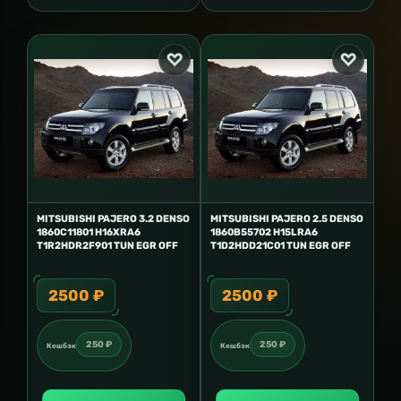
MITSUBISHI PAJERO 3.2 DENSO
MITSUBISHI PAJERO 2.5 DENSO
1860C11801 H16XRA6
1860B55702 H15LRA6
T1R2HDR2F901 TUN EGR OFF
T1D2HDD21C01 TUN EGR OFF
2500 ₽
2500 ₽
250 ₽
250 ₽
Кешбэк
Кешбэк