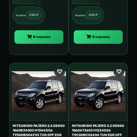
250 ₽
250 ₽
Кешбэк
Кешбэк
В корзину
В корзину
MITSUBISHI PAJERO 2.5 DENSO
MITSUBISHI PAJERO 3.2 DENSO
1860B34003 H13W4D56
1860A73603 H1224D56
T9S0HBS04F03 TUN DPF EGR
T9C0HBC02404 TUN EGR OFF