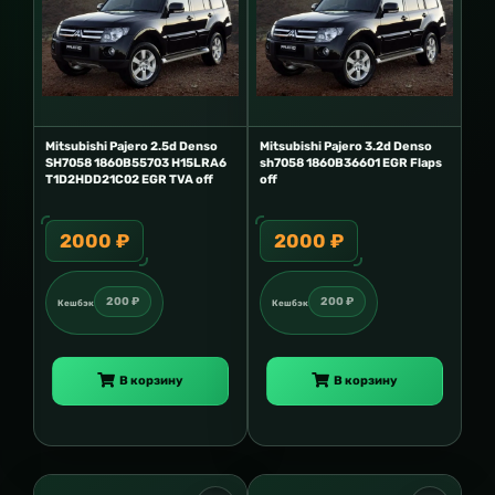
Mitsubishi Pajero 2.5d Denso
Mitsubishi Pajero 3.2d Denso
SH7058 1860B55703 H15LRA6
sh7058 1860B36601 EGR Flaps
T1D2HDD21C02 EGR TVA off
off
2000 ₽
2000 ₽
200 ₽
200 ₽
Кешбэк
Кешбэк
В корзину
В корзину