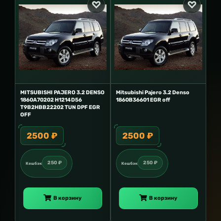
MITSUBISHI PAJERO 3.2 DENSO
Mitsubishi Pajero 3.2 Denso
1860A70202 H1214D56
1860B36601 EGR off
T9B2HBB22202 TUN DPF EGR
OFF
2500 ₽
2500 ₽
250 ₽
250 ₽
Кешбэк
Кешбэк
В корзину
В корзину