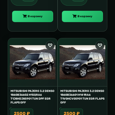
В корзину
В корзину
MITSUBISHI PAJERO 3.2 DENSO
MITSUBISHI PAJERO 3.2 DENSO
1860B36602 H15QRA6
1860B36601 H141RA6
T1J8HDJ85901 TUN DPF EGR
T1V0HCV05901 TUN EGR FLAPS
FLAPS OFF
OFF
2500 ₽
2500 ₽