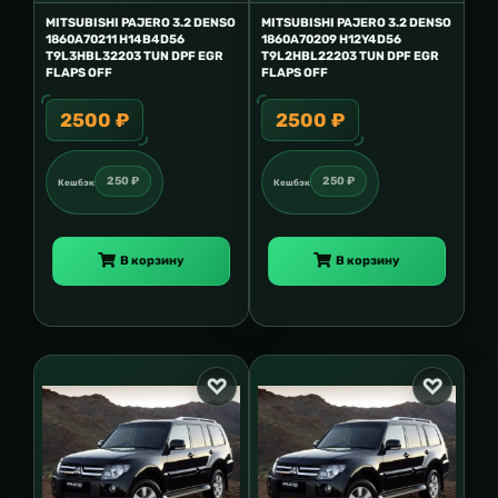
MITSUBISHI PAJERO 3.2 DENSO
MITSUBISHI PAJERO 3.2 DENSO
1860A70211 H14B4D56
1860A70209 H12Y4D56
T9L3HBL32203 TUN DPF EGR
T9L2HBL22203 TUN DPF EGR
FLAPS OFF
FLAPS OFF
2500 ₽
2500 ₽
250 ₽
250 ₽
Кешбэк
Кешбэк
В корзину
В корзину