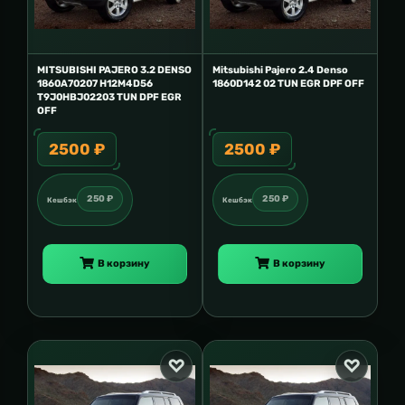
MITSUBISHI PAJERO 3.2 DENSO
Mitsubishi Pajero 2.4 Denso
1860A70207 H12M4D56
1860D142 02 TUN EGR DPF OFF
T9J0HBJ02203 TUN DPF EGR
OFF
2500 ₽
2500 ₽
250 ₽
250 ₽
Кешбэк
Кешбэк
В корзину
В корзину