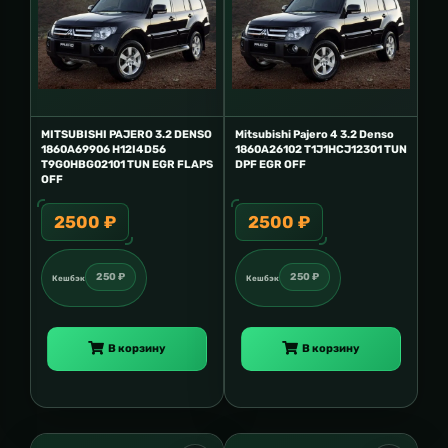
MITSUBISHI PAJERO 3.2 DENSO
Mitsubishi Pajero 4 3.2 Denso
1860A69906 H12I4D56
1860A26102 T1J1HCJ12301 TUN
T9G0HBG02101 TUN EGR FLAPS
DPF EGR OFF
OFF
2500 ₽
2500 ₽
250 ₽
250 ₽
Кешбэк
Кешбэк
В корзину
В корзину