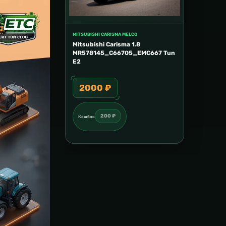
MITSUBISHI CARISMA MELCO
Mitsubishi Carisma 1.8
MR578145_C66705_EMC667 Tun
E2
2000 ₽
200 ₽
Кешбэк