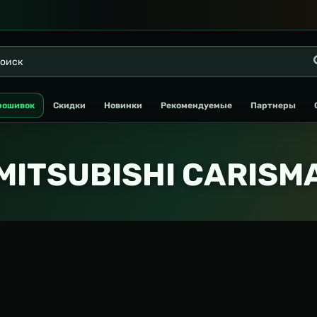
рошивок
Скидки
Новинки
Рекомендуемые
Партнеры
MITSUBISHI CARISM