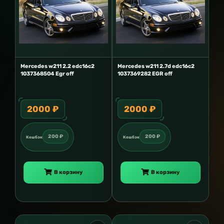
Mercedes w211 2.2 edc16c2
Mercedes w211 2.7d edc16c2
1037368504 Egr off
1037369282 EGR off
2000 ₽
2000 ₽
200 ₽
200 ₽
Кешбэк
Кешбэк
В корзину
В корзину