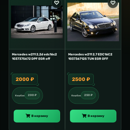
Mercedes w211 2.2d edc16c2
Mercedes w211 2.7 EDC16C2
1037375672 DPF EGR off
1037367125 TUN EGR OFF
2000 ₽
2500 ₽
200 ₽
250 ₽
Кешбэк
Кешбэк
В корзину
В корзину