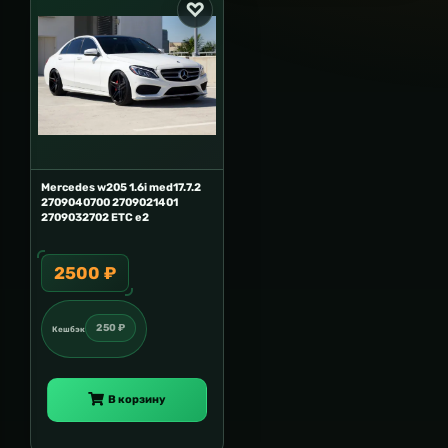
Mercedes w205 1.6i med17.7.2
2709040700 2709021401
2709032702 ETC e2
2500 ₽
250 ₽
Кешбэк
В корзину