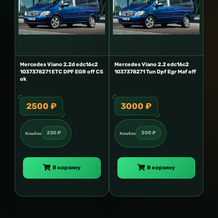
Mercedes Viano 2.2d edc16c2
Mercedes Viano 2.2 edc16c2
1037378271 ETC DPF EGR off CS
1037378271 Tun Dpf Egr Maf off
ok
2500 ₽
3000 ₽
250 ₽
300 ₽
Кешбэк
Кешбэк
В корзину
В корзину