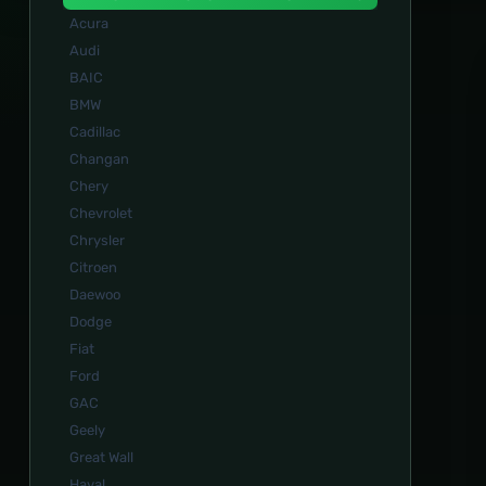
Acura
Audi
BAIC
BMW
Cadillac
Changan
Chery
Chevrolet
Chrysler
Citroen
Daewoo
Dodge
Fiat
Ford
GAC
Geely
Great Wall
Haval