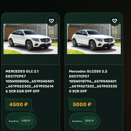
MERCEDES GLC 2.1
Mercedes GLC250 2.2
EDC17CP57
EDC17CP57
10SW008006_6519040401
10SW018796_6519040401
_6519022302_651903614
_6519027202_651903335
6 SCR EGR DPF OFF
0 SCR OFF
4500 ₽
5000 ₽
450 ₽
500 ₽
Кешбэк
Кешбэк