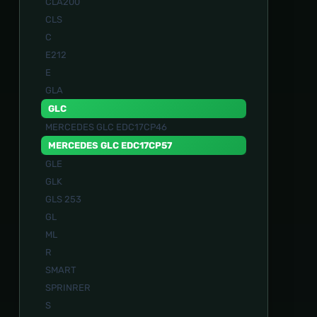
CLA200
CLS
C
E212
E
GLA
GLC
MERCEDES GLC EDC17CP46
MERCEDES GLC EDC17CP57
GLE
GLK
GLS 253
GL
ML
R
SMART
SPRINRER
S