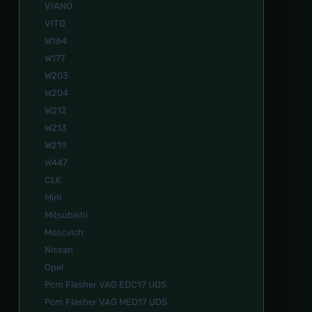
VIANO
VITO
W164
W177
W203
W204
W212
W213
W219
W447
СLK
Mini
Mitsubishi
Moscvich
Nissan
Opel
Pcm Flasher VAG EDC17 UDS
Pcm Flasher VAG MED17 UDS