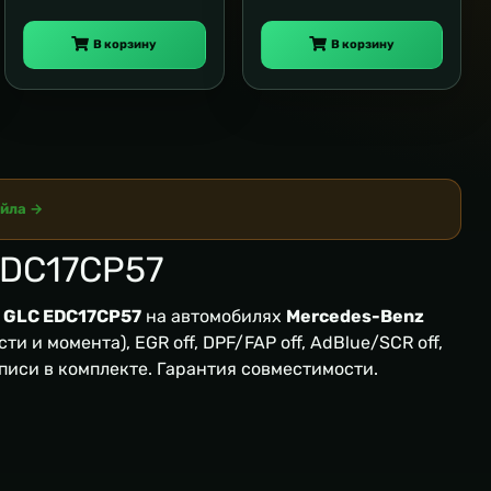
В корзину
В корзину
айла →
DC17CP57
 GLC EDC17CP57
на автомобилях
Mercedes-Benz
и и момента), EGR off, DPF/FAP off, AdBlue/SCR off,
аписи в комплекте. Гарантия совместимости.