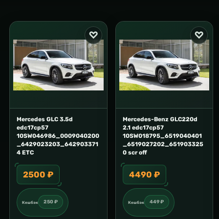
Mercedes GLC 3.5d
Mercedes-Benz GLC220d
edc17cp57
2.1 edc17cp57
10SW046986_0009040200
10SW018795_6519040401
_6429023203_642903371
_6519027202_651903325
4 ETC
0 scr off
2500 ₽
4490 ₽
250 ₽
449 ₽
Кешбэк
Кешбэк