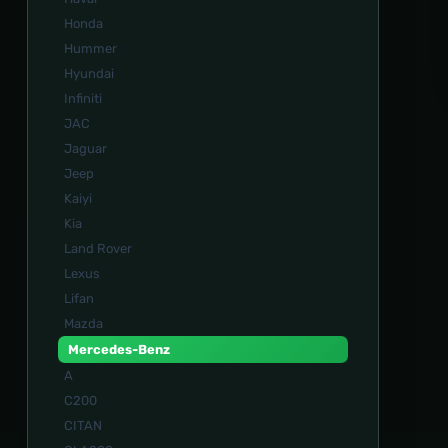
Honda
Hummer
Hyundai
Infiniti
JAC
Jaguar
Jeep
Kaiyi
Kia
Land Rover
Lexus
Lifan
Mazda
Mercedes-Benz
A
C200
CITAN