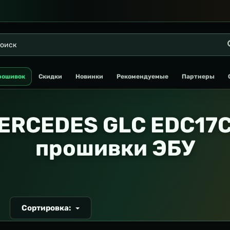
рошивок
Скидки
Новинки
Рекомендуемые
Партнеры
ERCEDES GLC EDC17C
прошивки ЭБУ
Сортировка:
Т