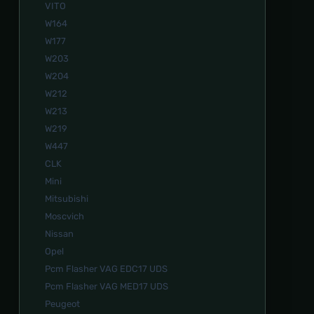
VITO
W164
W177
W203
W204
W212
W213
W219
W447
СLK
Mini
Mitsubishi
Moscvich
Nissan
Opel
Pcm Flasher VAG EDC17 UDS
Pcm Flasher VAG MED17 UDS
Peugeot