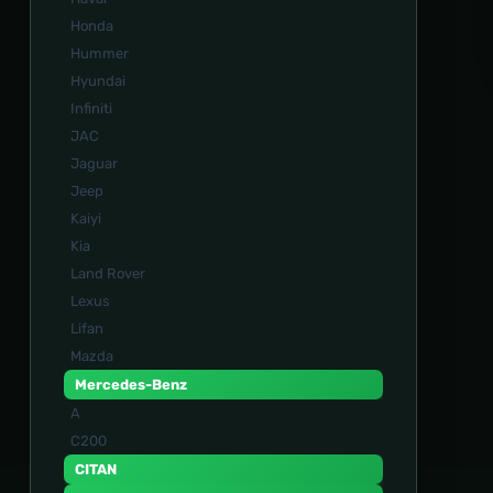
Honda
Hummer
Hyundai
Infiniti
JAC
Jaguar
Jeep
Kaiyi
Kia
Land Rover
Lexus
Lifan
Mazda
Mercedes-Benz
A
C200
CITAN