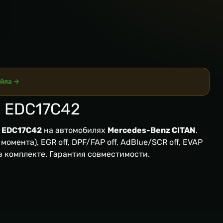
айла →
 EDC17C42
 EDC17C42
на автомобилях
Mercedes-Benz CITAN
.
омента), EGR off, DPF/FAP off, AdBlue/SCR off, EVAP
 в комплекте. Гарантия совместимости.