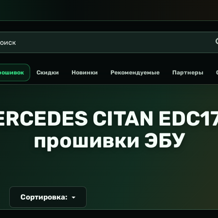
рошивок
Скидки
Новинки
Рекомендуемые
Партнеры
ERCEDES CITAN EDC17
прошивки ЭБУ
Сортировка:
Т