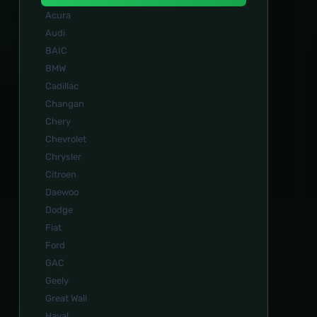
Acura
Audi
BAIC
BMW
Cadillac
Changan
Chery
Chevrolet
Chrysler
Citroen
Daewoo
Dodge
Fiat
Ford
GAC
Geely
Great Wall
Haval