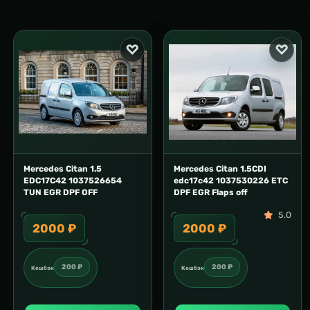
Mercedes Citan 1.5
Mercedes Citan 1.5CDI
EDC17C42 1037526654
edc17c42 1037530226 ETC
TUN EGR DPF OFF
DPF EGR Flaps off
5.0
2000 ₽
2000 ₽
200 ₽
200 ₽
Кешбэк
Кешбэк