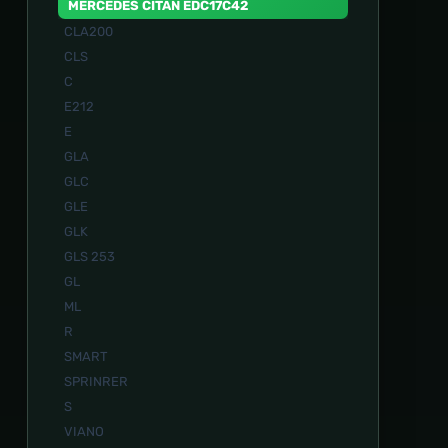
MERCEDES CITAN EDC17C42
CLA200
CLS
C
E212
E
GLA
GLC
GLE
GLK
GLS 253
GL
ML
R
SMART
SPRINRER
S
VIANO