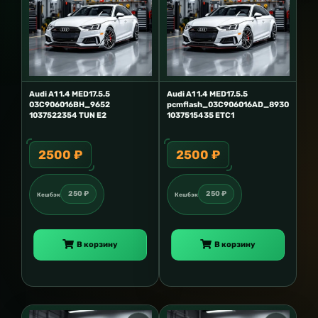
Audi A1 1.4 MED17.5.5
Audi A1 1.4 MED17.5.5
03C906016BH_9652
pcmflash_03C906016AD_8930
1037522354 TUN E2
1037515435 ETC1
2500 ₽
2500 ₽
250 ₽
250 ₽
Кешбэк
Кешбэк
В корзину
В корзину