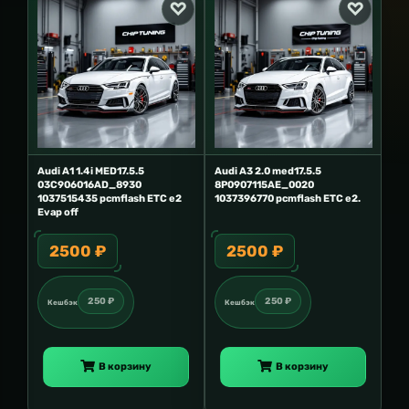
Audi A1 1.4i MED17.5.5
Audi A3 2.0 med17.5.5
03C906016AD_8930
8P0907115AE_0020
1037515435 pcmflash ETC e2
1037396770 pcmflash ETC e2.
Evap off
2500 ₽
2500 ₽
250 ₽
250 ₽
Кешбэк
Кешбэк
В корзину
В корзину