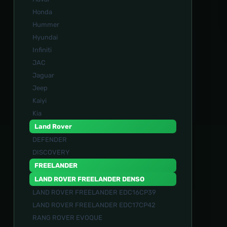
Honda
Hummer
Hyundai
Infiniti
JAC
Jaguar
Jeep
Kaiyi
Kia
Land Rover
DEFENDER
DISCOVERY
FREELANDER
LAND ROVER FREELANDER DENSO
LAND ROVER FREELANDER EDC16CP39
LAND ROVER FREELANDER EDC17CP42
RANG ROVER EVOQUE