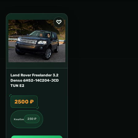
Land Rover Freelander 3.2
Denso 6H52-14C204-JCD
TUN E2
2500 ₽
250 ₽
Кешбэк