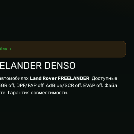
айла →
EELANDER DENSO
автомобилях
Land Rover FREELANDER
. Доступные
R off, DPF/FAP off, AdBlue/SCR off, EVAP off. Файл
кте. Гарантия совместимости.