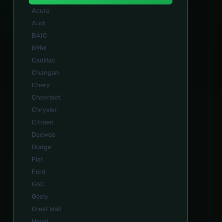
Acura
Audi
BAIC
BMW
Cadillac
Changan
Chery
Chevrolet
Chrysler
Citroen
Daewoo
Dodge
Fiat
Ford
GAC
Geely
Great Wall
Haval