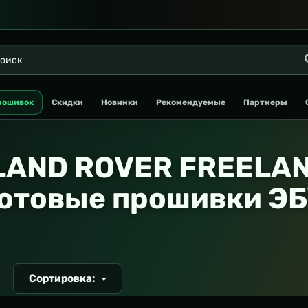
рошивок
Скидки
Новинки
Рекомендуемые
Партнеры
LAND ROVER FREELA
отовые прошивки Э
Сортировка:
Т