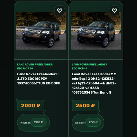
LAND ROVER FREELANDER
LAND ROVER FREELANDER
EDC16CP39
EDC17CP42
Land Rover Freelander II
Land Rover Freelander 2.2
2.2TD EDC16CP39
edc17cp42 DH52-12K532-
1037400367 TUN EGR OFF
vcf bj32-12b684-vb dh52-
12c520-va 4338
1037523343 Tun Egr off
2000 ₽
2500 ₽
200 ₽
250 ₽
Кешбэк
Кешбэк