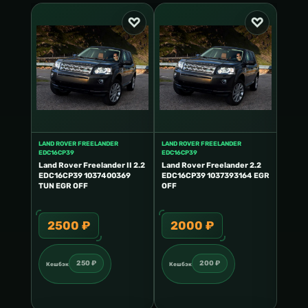
LAND ROVER FREELANDER
LAND ROVER FREELANDER
LAND R
EDC16CP39
EDC16CP39
EDC16
r 2
Land Rover Freelander II 2.2
Land Rover Freelander 2.2
Land 
EDC16CP39 1037400369
EDC16CP39 1037393164 EGR
EDC16
43 EGR
TUN EGR OFF
OFF
EGR V
2500 ₽
2000 ₽
20
250 ₽
200 ₽
Кешбэк
Кешбэк
Кешб