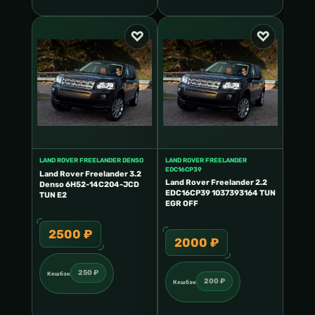
LAND ROVER FREELANDER DENSO
LAND ROVER FREELANDER
EDC16CP39
Land Rover Freelander 3.2
Land Rover Freelander 2.2
Denso 6H52-14C204-JCD
EDC16CP39 1037393164 TUN
TUN E2
EGR OFF
2500 ₽
2000 ₽
250 ₽
Кешбэк
200 ₽
Кешбэк