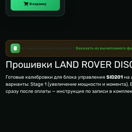
В корзину
Не нашли нужную прошивку?
Заказать из вычитанного ф
Прошивки LAND ROVER DIS
Готовые калибровки для блока управления
SID201
на 
варианты: Stage 1 (увеличение мощности и момента), EG
сразу после оплаты — инструкция по записи в компле