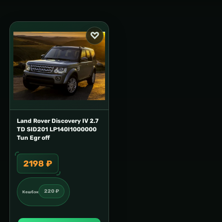
Land Rover Discovery IV 2.7
TD SID201 LP140I1000000
Tun Egr off
2198 ₽
220 ₽
Кешбэк