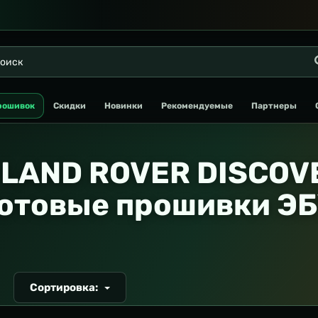
рошивок
Скидки
Новинки
Рекомендуемые
Партнеры
 LAND ROVER DISCOVE
отовые прошивки Э
Сортировка:
Т