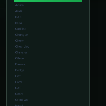
Acura
Audi
BAIC
BMW
Cadillac
Changan
Chery
Chevrolet
Chrysler
Citroen
Daewoo
Dodge
Fiat
Ford
GAC
Geely
Great Wall
Haval