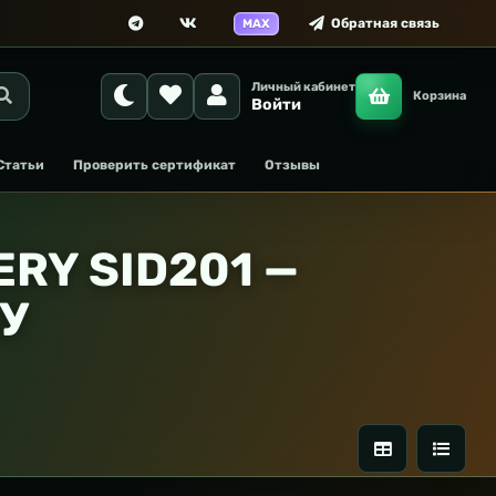
Обратная связь
MAX
Личный кабинет
Корзина
Войти
Статьи
Проверить сертификат
Отзывы
RY SID201 —
БУ