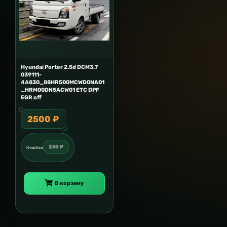
Hyundai Porter 2.5d DCM3.7
039111-
4A830_88HR500MCWD0NA01
_HRM00DN5ACW01 ETC DPF
EGR off
2500 ₽
250 ₽
Кешбэк
В корзину