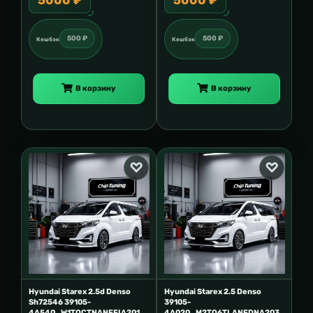
500 ₽
500 ₽
Кешбэк
Кешбэк
В корзину
В корзину
Hyundai Starex 2.5d Denso
Hyundai Starex 2.5 Denso
Sh72546 39105-
39105-
4A540_W1TQCTNANEEIA201
4A020_M2TQ6TLANEDNA203