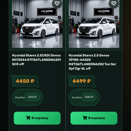
Hyundai Starex 2.5CRDI Denso
Hyundai Starex 2.5 Denso
SH72546 R1TQ6TLANEDNA201
39105-4A020
SCR off
M2TQ6TLANEDNA202 Tun Scr
Dpf Egr SL off
4450 ₽
4499 ₽
445 ₽
450 ₽
Кешбэк
Кешбэк
В корзину
В корзину