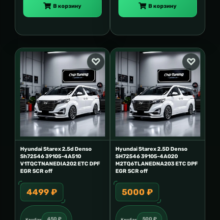
В корзину
В корзину
Hyundai Starex 2.5d Denso
Hyundai Starex 2.5D Denso
Sh72546 39105-4A510
SH72546 39105-4A020
V1TQCTNANEDIA202 ETC DPF
M2TQ6TLANEDNA203 ETC DPF
EGR SCR off
EGR SCR off
4499 ₽
5000 ₽
450 ₽
500 ₽
Кешбэк
Кешбэк