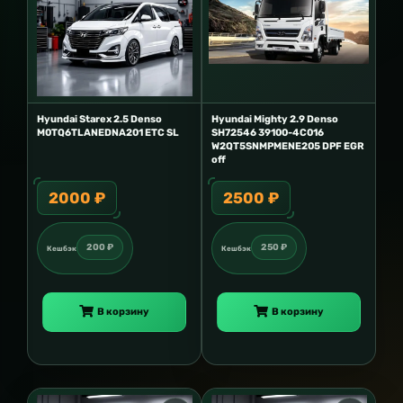
Hyundai Starex 2.5 Denso
Hyundai Mighty 2.9 Denso
M0TQ6TLANEDNA201 ETC SL
SH72546 39100-4C016
W2QT5SNMPMENE205 DPF EGR
off
2000 ₽
2500 ₽
200 ₽
250 ₽
Кешбэк
Кешбэк
В корзину
В корзину