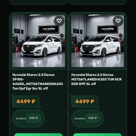
Hyundai Starex 2.5 Denso
Hyundai Starex 2.5 Denso
39105-
M2TQ6TLANEDIA203 TUN SCR
4A030_M2TQ6TNANEDNA203
EGR DPF SL off
Tun Dpf Egr Scr SL off
4499 ₽
4499 ₽
450 ₽
450 ₽
Кешбэк
Кешбэк