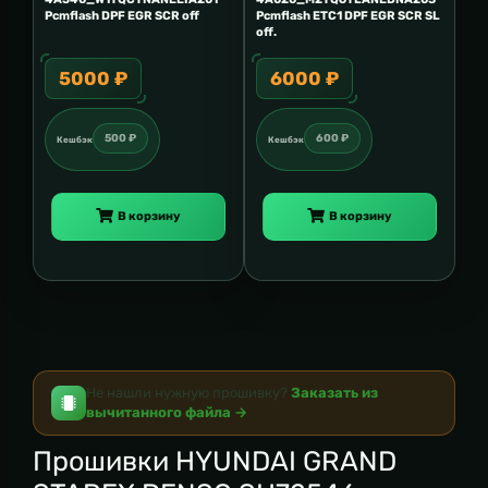
Pcmflash DPF EGR SCR off
Pcmflash ETC1 DPF EGR SCR SL
off.
5000 ₽
6000 ₽
500 ₽
600 ₽
Кешбэк
Кешбэк
В корзину
В корзину
Не нашли нужную прошивку?
Заказать из
вычитанного файла →
Прошивки HYUNDAI GRAND