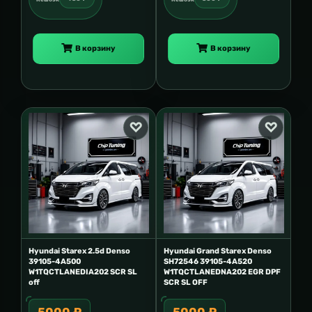
В корзину
В корзину
Hyundai Starex 2.5d Denso
Hyundai Grand Starex Denso
39105-4A500
SH72546 39105-4A520
W1TQCTLANEDIA202 SCR SL
W1TQCTLANEDNA202 EGR DPF
off
SCR SL OFF
5000 ₽
5000 ₽